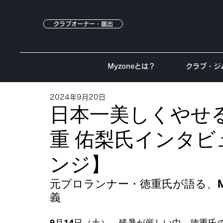
クラブオーナー・届出
Myzoneとは？
クラブ・ジ
2024年9月20日
日本一美しくやせ
重 佑梨氏インタ
ンジ】
元プロランナー・徳重氏が語る、M
義
9月14日（土）、残暑が厳しい中、徳重氏