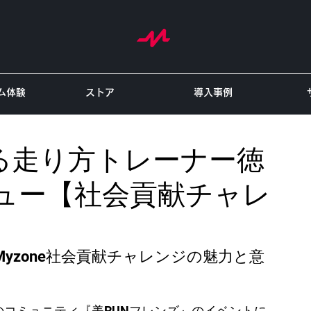
ム体験
ストア
導入事例
る走り方トレーナー徳
ビュー【社会貢献チャレ
yzone社会貢献チャレンジの魅力と意
のコミュニティ『美RUNフレンズ』のイベントに