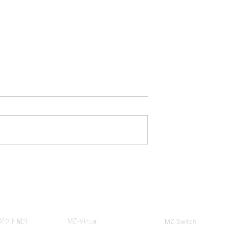
トネス ×
この夏、スポーツクラブか
 夏休み特別企画レポ
生まれる“新しい夏休み自
究”のかたち
zoneとは？
クラブ・ジム体験
ストア
ダクト紹介
MZ-Virtual
MZ-Switch