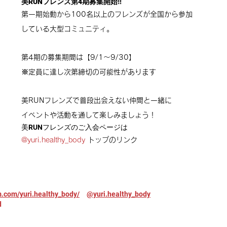
美RUNフレンズ第4期募集開始‼️
第一期始動から100名以上のフレンズが全国から参加
している大型コミュニティ。
第4期の募集期間は
【9/1〜9/30】
※定員に達し次第締切の可能性があります
美RUNフレンズで普段出会えない仲間と一緒に
イベントや活動を通して楽しみましょう！　
美RUNフレンズのご入会ページは
@yuri.healthy_body
 トップのリンク
m.com/yuri.healthy_body/
@yuri.healthy_body
d