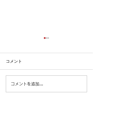
Myzone製品を
さま
【ご注意ください】 
コメント
では、すべての皆
心・安全に製品を
だき、快適なフィ
ベル・フィットネス ×
コメントを追加…
イフをサポートし
Myzone 夏休み特別企画レ
ております。 し
ポート
ら、 当社と正式
いネットショップ
プリ、オークション