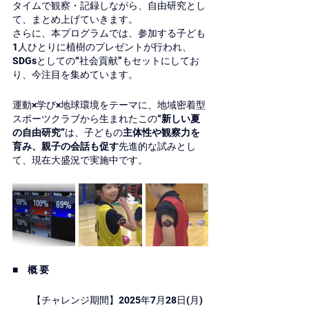
タイムで観察・記録しながら、自由研究とし
て、まとめ上げていきます。
さらに、本プログラムでは、参加する子ども
1人ひとりに植樹のプレゼントが行われ、
SDGsとしての“社会貢献”もセットにしてお
り、今注目を集めています。
運動×学び×地球環境をテーマに、地域密着型
スポーツクラブから生まれたこの“
新しい夏
の自由研究”
は、子どもの
主体性や観察力を
育み、親子の会話も促す
先進的な試みとし
て、現在大盛況で実施中です。
■　概 要
　　【チャレンジ期間】2025年7⽉28⽇(月) 