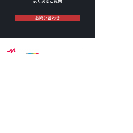
よくあるご質問
お問い合わせ
Myzoneとは？
プロダクト紹介
Myzoneアプリ
MEPsと5つのゾーン