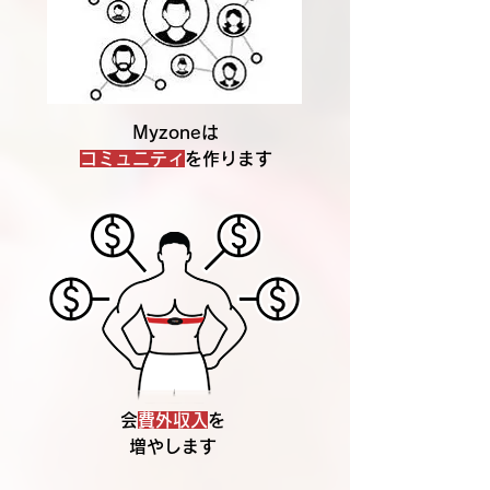
Myzoneは
コミュニティ
を作ります
​
会費外収入
を
増やします