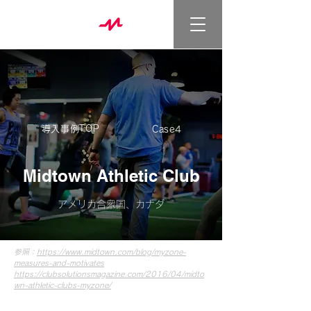
導入事例TOP
Case4
Midtown Athletic Club
アメリカ合衆国、カナダ
参照：
https://www.midtown.com/blog/myzone-
measures-and-motivates
https://clubsolutionsmagazine.com/2016/04/midto
wn-athletic-clubs-myzone/