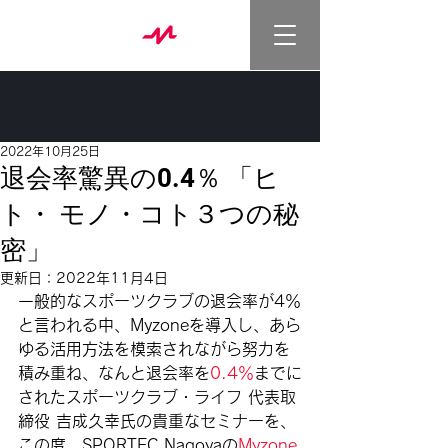
2022年10月25日
退会率驚異の0.4％ 「ヒ
ト・ モノ・コト３つの秘
密」
更新日：
2022年11月4日
一般的なスポーツクラブの退会率が4％
と言われる中、Myzoneを導入し、あら
ゆる活用方法を模索されながら努力を
積み重ね、なんと退会率を
0.4％
までに
されたスポーツクラブ・ライフ 代表取
締役 吉成久幸氏の貴重なセミナーを、
この度、SPORTEC Nagoyaの
Myzone