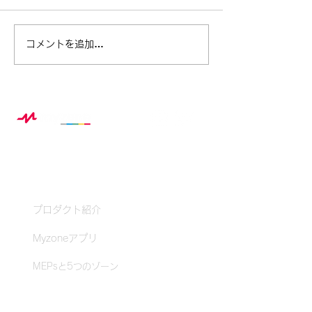
ベル・フィットネス ×
この夏、スポー
コメントを追加…
Myzone 夏休み特別企画レ
から生まれる“
ポート
み自由研究”の
Myzoneとは？
プロダクト紹介
Myzoneアプリ
MEPsと5つのゾーン