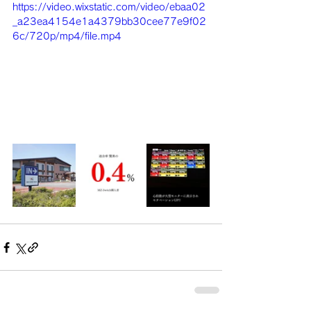
https://video.wixstatic.com/video/ebaa02
_a23ea4154e1a4379bb30cee77e9f02
6c/720p/mp4/file.mp4