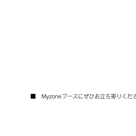
■　Myzoneブースにぜひお立ち寄りく