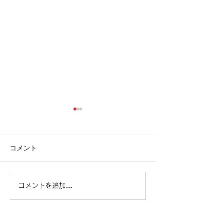
コメント
ベル・フィットネス ×
この夏、スポー
コメントを追加…
Myzone 夏休み特別企画レ
から生まれる“
ポート
み自由研究”の