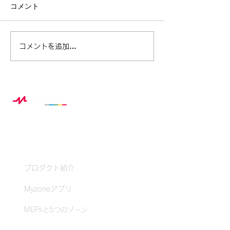
コメント
ベル・フィットネス ×
この夏、スポー
コメントを追加…
Myzone 夏休み特別企画レ
から生まれる“
ポート
み自由研究”の
Myzoneとは？
プロダクト紹介
Myzoneアプリ
MEPsと5つのゾーン