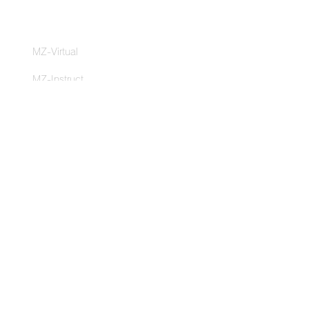
クラブ・ジム体験
MZ-Virtual
MZ-Instruct
MZ-Remote
導入事例
スポーツクラブ・ライフ
ルネサンス
クリードパフォーマンス
ストア
MZ-Switch