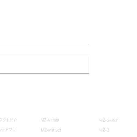
トネス ×
この夏、スポーツクラブか
 夏休み特別企画レポ
生まれる“新しい夏休み自
究”のかたち
zoneとは？
クラブ・ジム体験
ストア
ダクト紹介
MZ-Virtual
MZ-Switch
oneアプリ
MZ-Instruct
MZ-3