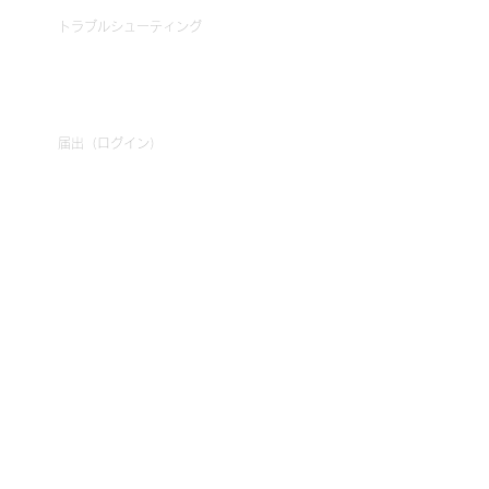
トラブルシューティング
法人・事業者のお客様
届出（ログイン）
お問い合わせ
©2026
Bravo Group
Inc.