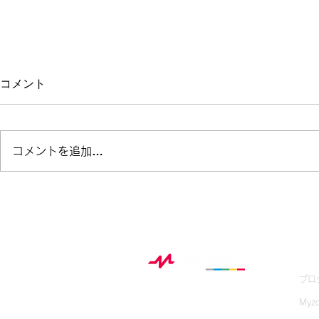
コメント
コメントを追加…
【12/1心拍ウェビナー開催】
ベル・フィッ
お申し込み募集！子どもから
Myzone
大人まで使えるトレーニング
ート
理論を一挙公開！
My
プロ
Myz