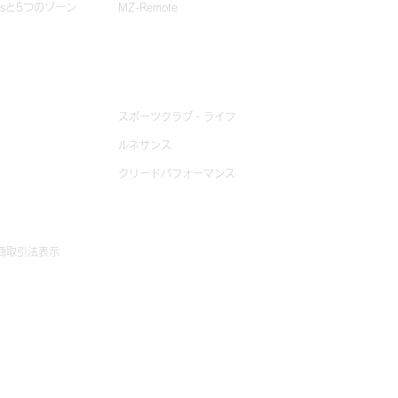
Psと5つのゾーン
MZ-Remote
導入事例
スポーツクラブ・ライフ
ルネサンス
クリードパフォーマンス
商取引法表示