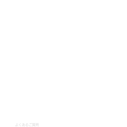
ら
由研
ブログ
サポート
よくあるご質問