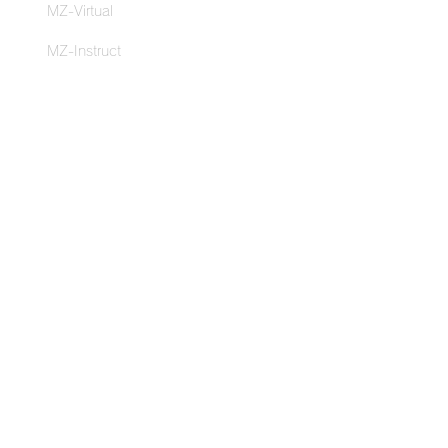
MZ-Virtual
MZ-Instruct
MZ-Remote
導入事例
スポーツクラブ・ライフ
ルネサンス
クリードパフォーマンス
ストア
MZ-Switch
MZ-3