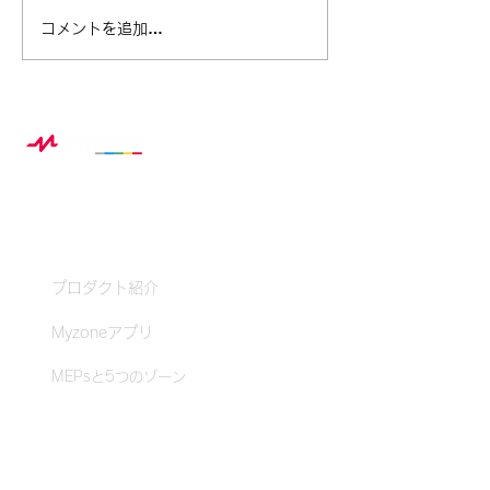
ベル・フィットネス ×
この夏、スポー
コメントを追加…
Myzone 夏休み特別企画レ
から生まれる“
ポート
み自由研究”の
Myzoneとは？
プロダクト紹介
Myzoneアプリ
MEPsと5つのゾーン
クラブ・ジム体験