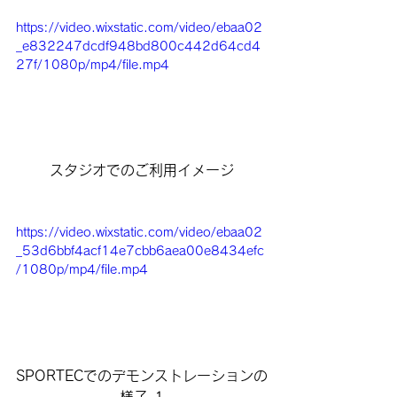
https://video.wixstatic.com/video/ebaa02
_e832247dcdf948bd800c442d64cd4
27f/1080p/mp4/file.mp4
スタジオでのご利用イメージ
https://video.wixstatic.com/video/ebaa02
_53d6bbf4acf14e7cbb6aea00e8434efc
/1080p/mp4/file.mp4
SPORTECでのデモンストレーションの