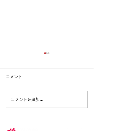
コメント
ベル・フィットネス ×
この夏、スポー
コメントを追加…
Myzone 夏休み特別企画レ
から生まれる“
ポート
み自由研究”の