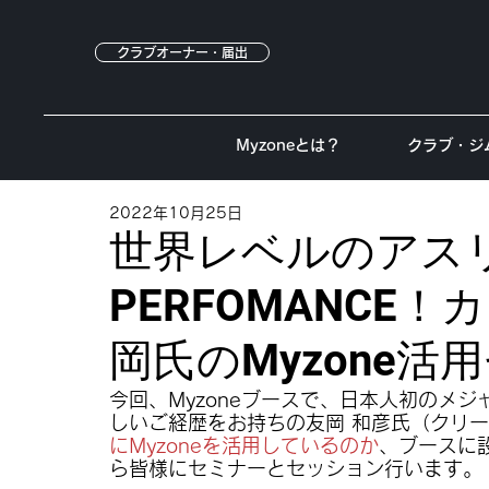
クラブオーナー・届出
Myzoneとは？
クラブ・ジ
2022年10月25日
世界レベルのアスリ
PERFOMANCE
岡氏のMyzone活
今回、Myzoneブースで、日本人初のメ
しいご経歴をお持ちの友岡 和彦氏（クリ
にMyzoneを活用しているのか
、ブースに
ら皆様にセミナーとセッション行います。