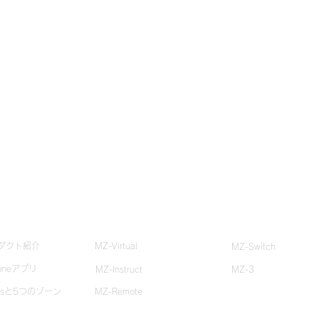
zoneとは？
クラブ・ジム体験
ストア
ダクト紹介
MZ-Virtual
MZ-Switch
oneアプリ
MZ-Instruct
MZ-3
Psと5つのゾーン
MZ-Remote
トネス ×
この夏、スポーツクラブか