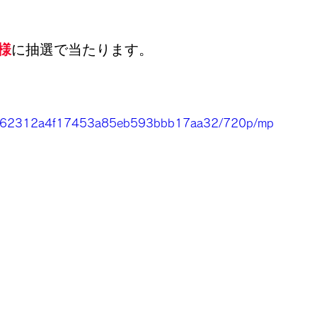
名様
に抽選で当たります。
02_4162312a4f17453a85eb593bbb17aa32/720p/mp