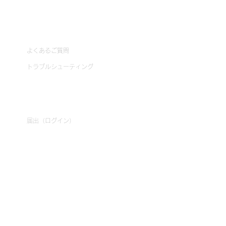
ブログ
サポート
よくあるご質問
トラブルシューティング
法人・事業者のお客様
届出（ログイン）
お問い合わせ
©2026
Bravo Group
Inc.