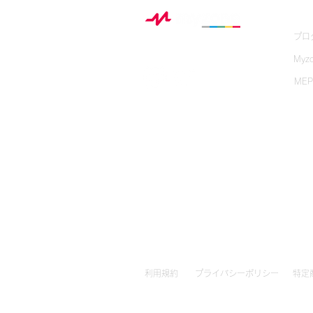
理論を一挙公開！
My
プロ
Myz
ME
利用規約
プライバシーポリシー
特定