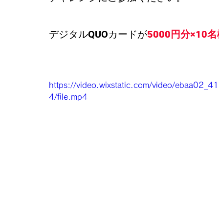
デジタルQUOカードが
5000円分×10
https://video.wixstatic.com/video/ebaa
4/file.mp4