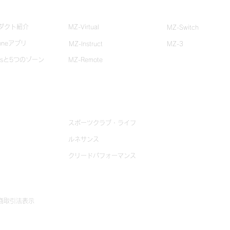
zoneとは？
クラブ・ジム体験
ストア
ダクト紹介
MZ-Virtual
MZ-Switch
oneアプリ
MZ-Instruct
MZ-3
Psと5つのゾーン
MZ-Remote
導入事例
スポーツクラブ・ライフ
ルネサンス
クリードパフォーマンス
商取引法表示