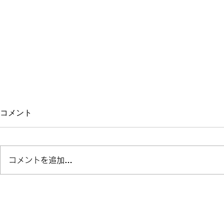
コメント
コメントを追加…
【12/1心拍ウェビナー開催】
ベル・フィッ
お申し込み募集！子どもから
Myzone
大人まで使えるトレーニング
ート