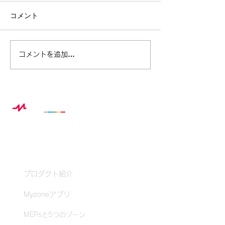
コメント
ベル・フィットネス ×
この夏、スポー
コメントを追加…
Myzone 夏休み特別企画レ
から生まれる“
ポート
み自由研究”の
Myzoneとは？
プロダクト紹介
Myzoneアプリ
MEPsと5つのゾーン