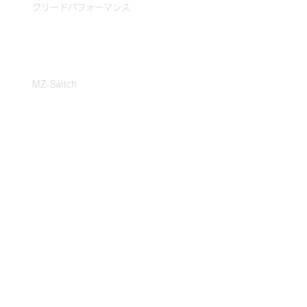
クリードパフォーマンス
ストア
MZ-Switch
MZ-3
ブログ
サポート
よくあるご質問
トラブルシューティング
法人・事業者のお客様