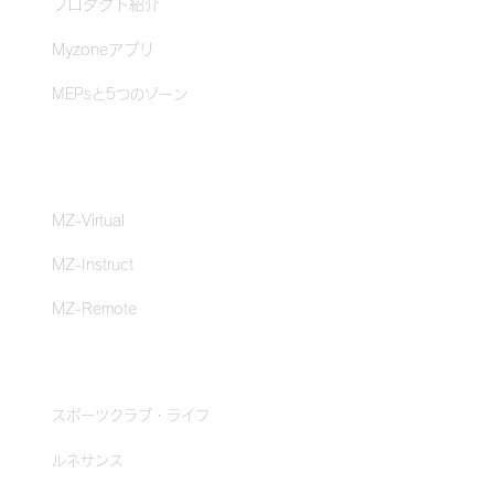
プロダクト紹介
Myzoneアプリ
MEPsと5つのゾーン
クラブ・ジム体験
MZ-Virtual
MZ-Instruct
MZ-Remote
導入事例
スポーツクラブ・ライフ
ルネサンス