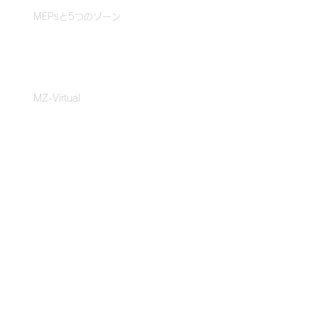
MEPsと5つのゾーン
クラブ・ジム体験
MZ-Virtual
MZ-Instruct
MZ-Remote
導入事例
スポーツクラブ・ライフ
ルネサンス
クリードパフォーマンス