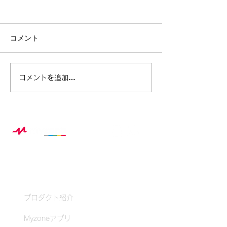
コメント
ベル・フィットネス ×
この夏、スポー
コメントを追加…
Myzone 夏休み特別企画レ
から生まれる“
ポート
み自由研究”の
Myzoneとは？
プロダクト紹介
Myzoneアプリ