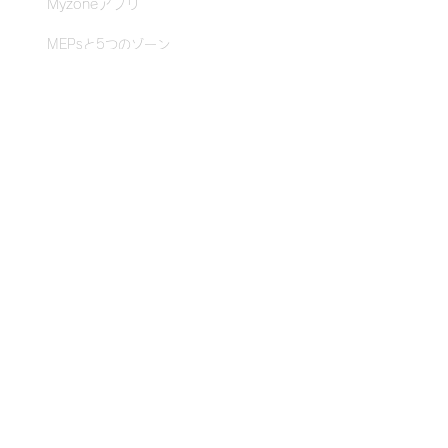
Myzoneアプリ
MEPsと5つのゾーン
クラブ・ジム体験
MZ-Virtual
MZ-Instruct
MZ-Remote
導入事例
スポーツクラブ・ライフ
ルネサンス
クリードパフォーマンス