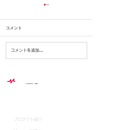
コメント
ベル・フィットネス ×
この夏、スポー
コメントを追加…
Myzone 夏休み特別企画レ
から生まれる“
ポート
み自由研究”の
Myzoneとは？
プロダクト紹介