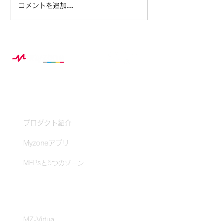
ベル・フィットネス ×
この夏、スポー
コメントを追加…
Myzone 夏休み特別企画レ
から生まれる“
ポート
み自由研究”の
Myzoneとは？
プロダクト紹介
Myzoneアプリ
MEPsと5つのゾーン
クラブ・ジム体験
MZ-Virtual