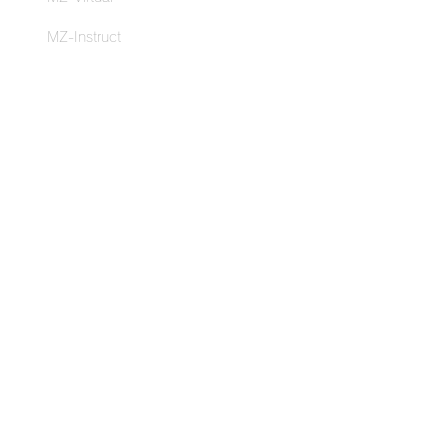
MZ-Instruct
MZ-Remote
導入事例
スポーツクラブ・ライフ
ルネサンス
クリードパフォーマンス
ストア
MZ-Switch
MZ-3